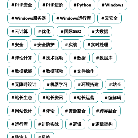
PHP安全
PHP进阶
Python
Windows
Windows服务器
Windows运行库
云安全
云计算
优化
国际SEO
大数据
安全
安全防护
实战
实时处理
弹性计算
技术驱动
数据
数据库
数据赋能
数据驱动
文件操作
无障碍设计
机器学习
环境搭建
站长
站长生态
站长资讯
站长运营
编解码
网站设计
评论
资源整合
跨界融合
运行库
进阶实战
逻辑
逻辑架构
防注入
风控