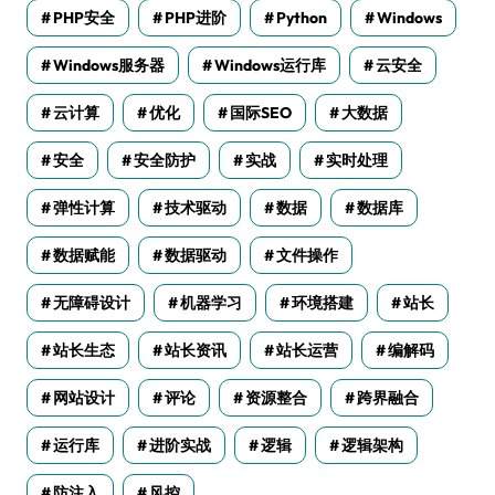
PHP安全
PHP进阶
Python
Windows
Windows服务器
Windows运行库
云安全
云计算
优化
国际SEO
大数据
安全
安全防护
实战
实时处理
弹性计算
技术驱动
数据
数据库
数据赋能
数据驱动
文件操作
无障碍设计
机器学习
环境搭建
站长
站长生态
站长资讯
站长运营
编解码
网站设计
评论
资源整合
跨界融合
运行库
进阶实战
逻辑
逻辑架构
防注入
风控