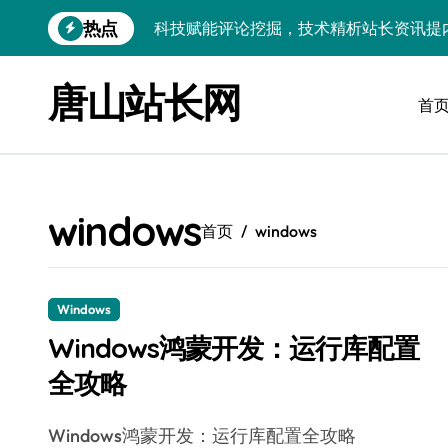
跳
热点
科技赋能评论挖掘，技术精析站长资讯提
转
到
量子科技赋能：深度解析评论，智效提升
内
唐山站长网
容
首
评论区数据赋能内核革新：架构师科技提
技术赋能新内核：科技驱动评论管理，精
技术赋能：智能挖掘评论价值，科技强化
windows
鸿蒙内核技术深探：借评论之眼，炼开发
首页
windows
科技赋能营销：安全专家支招，强化评论
评论数据深挖掘，技术内核赋能资讯提炼
Windows
Windows鸿蒙开发：运行库配置
高并发视角下：评论区数据掘金内核解密
全攻略
Windows鸿蒙开发：运行库配置全攻略