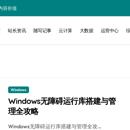
内容价值
站长资讯核心价值
页
站长资讯
随写记事
云计算
大数据
运营中心
炼突破新路径
炼内容艺术新境
站内内容核心
者科技提炼硬功
区智滤护安全
新范式
Windows
Windows无障碍运行库搭建与管
与极速提炼术
理全攻略
Windows无障碍运行库搭建与管理全攻…