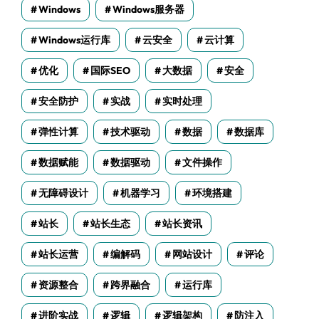
Windows
Windows服务器
Windows运行库
云安全
云计算
优化
国际SEO
大数据
安全
安全防护
实战
实时处理
弹性计算
技术驱动
数据
数据库
数据赋能
数据驱动
文件操作
无障碍设计
机器学习
环境搭建
站长
站长生态
站长资讯
站长运营
编解码
网站设计
评论
资源整合
跨界融合
运行库
进阶实战
逻辑
逻辑架构
防注入