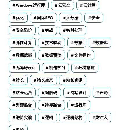
Windows运行库
云安全
云计算
优化
国际SEO
大数据
安全
安全防护
实战
实时处理
弹性计算
技术驱动
数据
数据库
数据赋能
数据驱动
文件操作
无障碍设计
机器学习
环境搭建
站长
站长生态
站长资讯
站长运营
编解码
网站设计
评论
资源整合
跨界融合
运行库
进阶实战
逻辑
逻辑架构
防注入