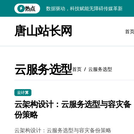
跳
热点
数据驱动，科技赋能无障碍传媒革新
转
到
VR跨界融合新趋势：站长资源全攻略
内
唐山站长网
容
首
数据驱动传媒革新：Android站长资讯全
云计算弹性架构：智能资源调配揭秘
数据驱动传媒革新：交互优化实战解析
云服务选型
弹性计算架构下云客户端优化实践
首页
云服务选型
数据驱动下的传媒生态量子跃迁
评论区掘金：技术站长内核提炼术
云计算
云架构设计：云服务选型与容灾备
数据驱动创新：科技赋能传媒增长
份策略
云安全护航传媒数据新趋势
云架构设计：云服务选型与容灾备份策略