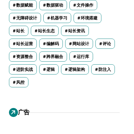
数据赋能
数据驱动
文件操作
无障碍设计
机器学习
环境搭建
站长
站长生态
站长资讯
站长运营
编解码
网站设计
评论
资源整合
跨界融合
运行库
进阶实战
逻辑
逻辑架构
防注入
风控
广告