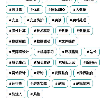
云计算
优化
国际SEO
大数据
安全
安全防护
实战
实时处理
弹性计算
技术驱动
数据
数据库
数据赋能
数据驱动
文件操作
无障碍设计
机器学习
环境搭建
站长
站长生态
站长资讯
站长运营
编解码
网站设计
评论
资源整合
跨界融合
运行库
进阶实战
逻辑
逻辑架构
防注入
风控