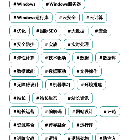
Windows
Windows服务器
Windows运行库
云安全
云计算
优化
国际SEO
大数据
安全
安全防护
实战
实时处理
弹性计算
技术驱动
数据
数据库
数据赋能
数据驱动
文件操作
无障碍设计
机器学习
环境搭建
站长
站长生态
站长资讯
站长运营
编解码
网站设计
评论
资源整合
跨界融合
运行库
进阶实战
逻辑
逻辑架构
防注入