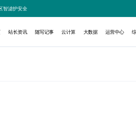
区智滤护安全
新范式
页
站长资讯
随写记事
云计算
大数据
运营中心
内容智能化升级
价值指数级攀升
站长资讯科技跃迁
航安全防注入
注入技术进阶
科技策略全解析
防注入实战攻略
者科技提炼硬功