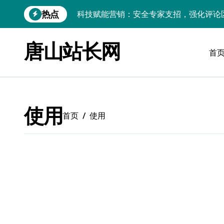
跳
热点
科技赋能营销：安全专家支招，强化评论
转
到
评论数据深挖掘，技术内核赋能资讯提炼
内
唐山站长网
容
首
VR站长科技利器：技术洞察评论，驱动
技术赋能：革新评论核心引擎，助推资讯
AI技术赋能iOS内核：评论数据智析驱动
使用
测试工程师力荐：PHP进阶秘籍，科技护
首页
使用
PHP安全加固实战：网络运维视角下的防
PHP进阶：服务器安全加固与高效防注入
PHP进阶：H5站长必知！科技赋能安全
鸿蒙内核技术深探：借评论之眼，炼开发