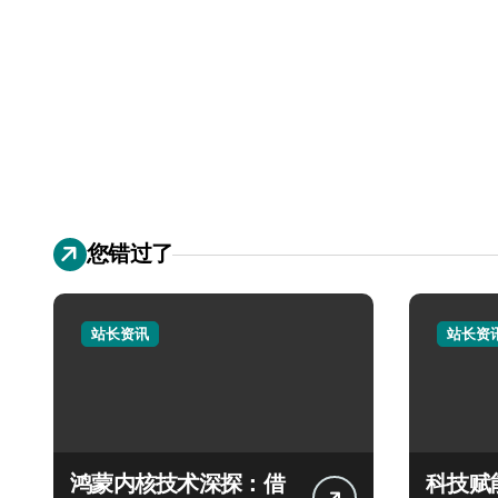
您错过了
站长资讯
站长资
鸿蒙内核技术深探：借
科技赋