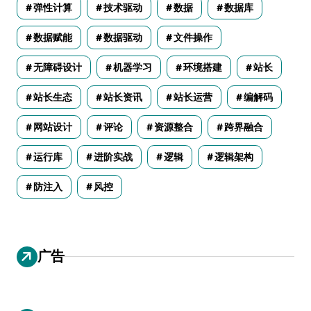
弹性计算
技术驱动
数据
数据库
数据赋能
数据驱动
文件操作
无障碍设计
机器学习
环境搭建
站长
站长生态
站长资讯
站长运营
编解码
网站设计
评论
资源整合
跨界融合
运行库
进阶实战
逻辑
逻辑架构
防注入
风控
广告