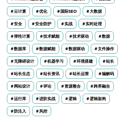
云计算
优化
国际SEO
大数据
安全
安全防护
实战
实时处理
弹性计算
技术赋能
技术驱动
数据
数据库
数据赋能
数据驱动
文件操作
无障碍设计
机器学习
环境搭建
站长
站长生态
站长资讯
站长运营
编解码
网站设计
评论
资源整合
跨界融合
运行库
进阶实战
逻辑
逻辑架构
防注入
风控