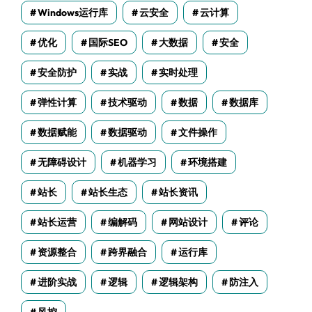
Windows运行库
云安全
云计算
优化
国际SEO
大数据
安全
安全防护
实战
实时处理
弹性计算
技术驱动
数据
数据库
数据赋能
数据驱动
文件操作
无障碍设计
机器学习
环境搭建
站长
站长生态
站长资讯
站长运营
编解码
网站设计
评论
资源整合
跨界融合
运行库
进阶实战
逻辑
逻辑架构
防注入