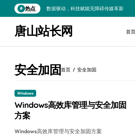
跳
热点
数据驱动，科技赋能无障碍传媒革新
转
到
VR跨界融合新趋势：站长资源全攻略
内
唐山站长网
容
首
数据驱动传媒革新：Android站长资讯全
云计算弹性架构：智能资源调配揭秘
数据驱动传媒革新：交互优化实战解析
安全加固
弹性计算架构下云客户端优化实践
首页
安全加固
数据驱动下的传媒生态量子跃迁
评论区掘金：技术站长内核提炼术
Windows
Windows高效库管理与安全加固
数据驱动创新：科技赋能传媒增长
方案
云安全护航传媒数据新趋势
Windows高效库管理与安全加固方案