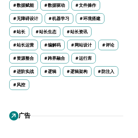
数据赋能
数据驱动
文件操作
无障碍设计
机器学习
环境搭建
站长
站长生态
站长资讯
站长运营
编解码
网站设计
评论
资源整合
跨界融合
运行库
进阶实战
逻辑
逻辑架构
防注入
风控
广告