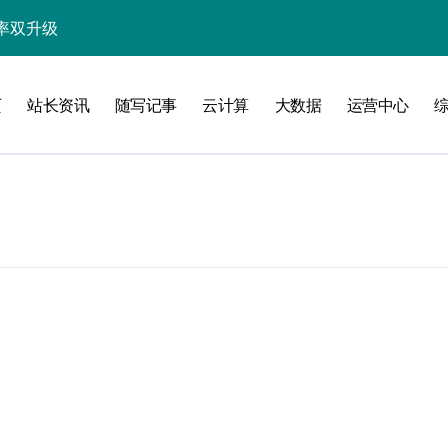
率双升级
值新跃迁
页
站长资讯
随写记事
云计算
大数据
运营中心
迎科技新范式
入智能科技新境
与极速提炼术
提炼内容精髓
内容价值
站长资讯核心价值
炼突破新路径
智变新篇