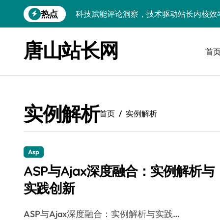
跳
热点
科技赋能评论洞察，技术驱动站长内核效
转
到
科技赋能评论解析：技术驱动站长资讯价
内
唐山站长网
容
首
区块链赋能评论数据驱动，站长资讯提炼
内核双驱赋能技术革新，站长资讯提炼迈
高并发视角下：评论区数据掘金内核解密
实例解析
技术赋能站长资讯：科技洞察评论，高效
首页
实例解析
科技赋能评论挖掘，技术精析站长资讯提
量子科技赋能：深度解析评论，智效提升
Asp
ASP与Ajax深度融合：实例解析与
评论区数据赋能内核革新：架构师科技提
实践创新
边缘AI赋能跨界融合，驱动站长资讯生态
ASP与Ajax深度融合：实例解析与实践…