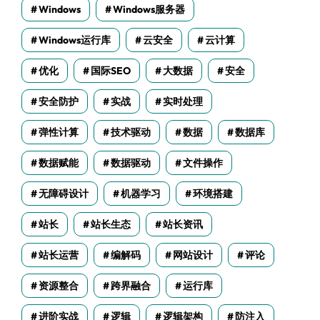
Windows
Windows服务器
Windows运行库
云安全
云计算
优化
国际SEO
大数据
安全
安全防护
实战
实时处理
弹性计算
技术驱动
数据
数据库
数据赋能
数据驱动
文件操作
无障碍设计
机器学习
环境搭建
站长
站长生态
站长资讯
站长运营
编解码
网站设计
评论
资源整合
跨界融合
运行库
进阶实战
逻辑
逻辑架构
防注入