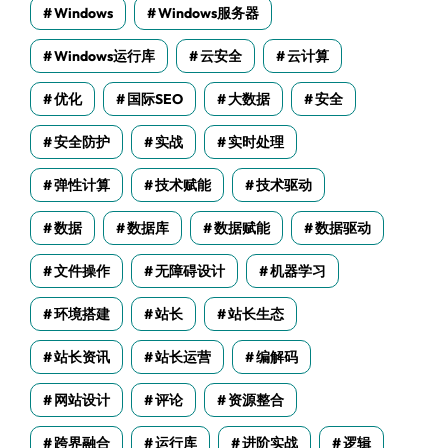
Windows
Windows服务器
Windows运行库
云安全
云计算
优化
国际SEO
大数据
安全
安全防护
实战
实时处理
弹性计算
技术赋能
技术驱动
数据
数据库
数据赋能
数据驱动
文件操作
无障碍设计
机器学习
环境搭建
站长
站长生态
站长资讯
站长运营
编解码
网站设计
评论
资源整合
跨界融合
运行库
进阶实战
逻辑