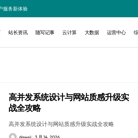
户服务新体验
处理引领数据流新纪元
页
站长资讯
随写记事
云计算
大数据
运营中心
据秒级决策响应
大数据处理新科技
动数据处理效能跃升
数据科技新飞跃
控信息流
体大数据处理革新
高并发系统设计与网站质感升级实
战全攻略
技驱动的性能优化术
现飞跃增长
高并发系统设计与网站质感升级实战全攻略
dawei
3 月 14, 2026