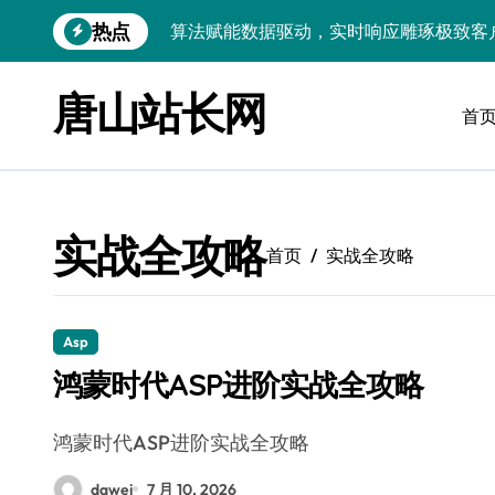
跳
热点
算法赋能数据驱动，实时响应雕琢极致客
转
到
技术护航：Android大数据引擎，实时
内
唐山站长网
容
首
技术赋能：科技筑基实时引擎，智驱大数
技术破局：实时引擎赋能数据洪流，重塑
大数据架构下实时引擎优化：技术革新驱
实战全攻略
技术赋能：实时数据处理引擎驱动企业大
首页
实战全攻略
大数据赋能运维：实时处理提效，精准调
技术赋能：构建高效实时引擎，驱动多媒
Asp
鸿蒙时代ASP进阶实战全攻略
Go语言赋能大数据：实时引擎构建与科
数据引擎科技赋能：实时处理驱动效能实
鸿蒙时代ASP进阶实战全攻略
dawei
7 月 10, 2026