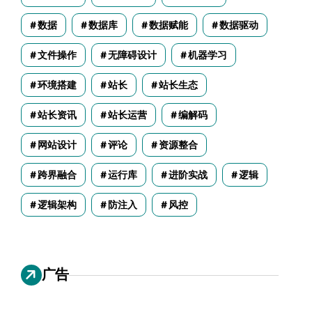
数据
数据库
数据赋能
数据驱动
文件操作
无障碍设计
机器学习
环境搭建
站长
站长生态
站长资讯
站长运营
编解码
网站设计
评论
资源整合
跨界融合
运行库
进阶实战
逻辑
逻辑架构
防注入
风控
广告