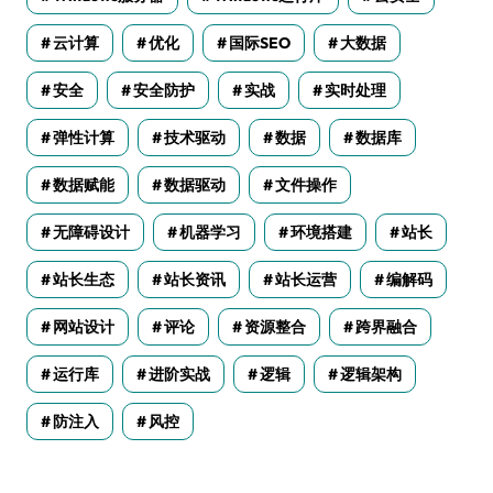
云计算
优化
国际SEO
大数据
安全
安全防护
实战
实时处理
弹性计算
技术驱动
数据
数据库
数据赋能
数据驱动
文件操作
无障碍设计
机器学习
环境搭建
站长
站长生态
站长资讯
站长运营
编解码
网站设计
评论
资源整合
跨界融合
运行库
进阶实战
逻辑
逻辑架构
防注入
风控