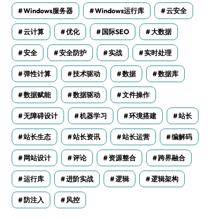
Windows服务器
Windows运行库
云安全
云计算
优化
国际SEO
大数据
安全
安全防护
实战
实时处理
弹性计算
技术驱动
数据
数据库
数据赋能
数据驱动
文件操作
无障碍设计
机器学习
环境搭建
站长
站长生态
站长资讯
站长运营
编解码
网站设计
评论
资源整合
跨界融合
运行库
进阶实战
逻辑
逻辑架构
防注入
风控