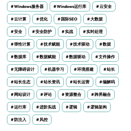
Windows服务器
Windows运行库
云安全
云计算
优化
国际SEO
大数据
安全
安全防护
实战
实时处理
弹性计算
技术赋能
技术驱动
数据
数据库
数据赋能
数据驱动
文件操作
无障碍设计
机器学习
环境搭建
站长
站长生态
站长资讯
站长运营
编解码
网站设计
评论
资源整合
跨界融合
运行库
进阶实战
逻辑
逻辑架构
防注入
风控