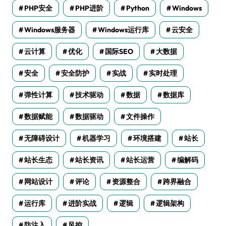
PHP安全
PHP进阶
Python
Windows
Windows服务器
Windows运行库
云安全
云计算
优化
国际SEO
大数据
安全
安全防护
实战
实时处理
弹性计算
技术驱动
数据
数据库
数据赋能
数据驱动
文件操作
无障碍设计
机器学习
环境搭建
站长
站长生态
站长资讯
站长运营
编解码
网站设计
评论
资源整合
跨界融合
运行库
进阶实战
逻辑
逻辑架构
防注入
风控