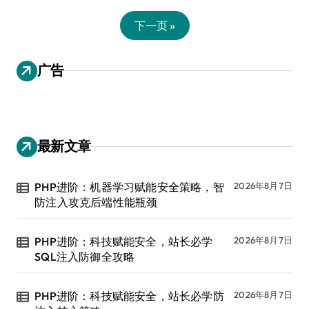
下一页 »
广告
最新文章
PHP进阶：机器学习赋能安全策略，智
2026年8月7日
防注入攻克后端性能瓶颈
PHP进阶：科技赋能安全，站长必学
2026年8月7日
SQL注入防御全攻略
PHP进阶：科技赋能安全，站长必学防
2026年8月7日