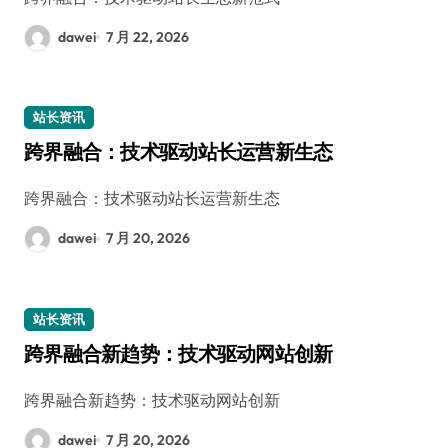
dawei
7 月 22, 2026
站长资讯
跨界融合：技术驱动站长运营新生态
跨界融合：技术驱动站长运营新生态
dawei
7 月 20, 2026
站长资讯
跨界融合新趋势：技术驱动网站创新
跨界融合新趋势：技术驱动网站创新
dawei
7 月 20, 2026