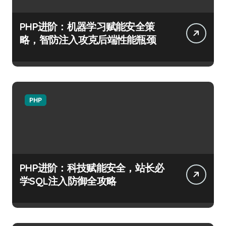
PHP进阶：机器学习赋能安全策
略，智防注入攻克后端性能瓶颈
PHP
PHP进阶：科技赋能安全，站长必
学SQL注入防御全攻略