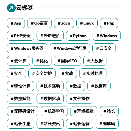
云标签
Asp
Go语言
Java
Linux
Php
PHP安全
PHP进阶
Python
Windows
Windows服务器
Windows运行库
云安全
云计算
优化
国际SEO
大数据
安全
安全防护
实战
实时处理
弹性计算
技术驱动
数据
数据库
数据赋能
数据驱动
文件操作
无障碍设计
机器学习
环境搭建
站长
站长生态
站长资讯
站长运营
编解码