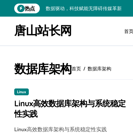
跳
热点
数据驱动，科技赋能无障碍传媒革新
转
到
VR跨界融合新趋势：站长资源全攻略
内
唐山站长网
容
首
数据驱动传媒革新：Android站长资讯全
云计算弹性架构：智能资源调配揭秘
数据驱动传媒革新：交互优化实战解析
数据库架构
弹性计算架构下云客户端优化实践
首页
数据库架构
数据驱动下的传媒生态量子跃迁
评论区掘金：技术站长内核提炼术
Linux
Linux高效数据库架构与系统稳定
数据驱动创新：科技赋能传媒增长
性实践
云安全护航传媒数据新趋势
Linux高效数据库架构与系统稳定性实践