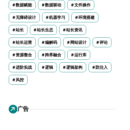
数据赋能
数据驱动
文件操作
无障碍设计
机器学习
环境搭建
站长
站长生态
站长资讯
站长运营
编解码
网站设计
评论
资源整合
跨界融合
运行库
进阶实战
逻辑
逻辑架构
防注入
风控
广告