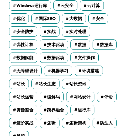
Windows运行库
云安全
云计算
优化
国际SEO
大数据
安全
安全防护
实战
实时处理
弹性计算
技术驱动
数据
数据库
数据赋能
数据驱动
文件操作
无障碍设计
机器学习
环境搭建
站长
站长生态
站长资讯
站长运营
编解码
网站设计
评论
资源整合
跨界融合
运行库
进阶实战
逻辑
逻辑架构
防注入