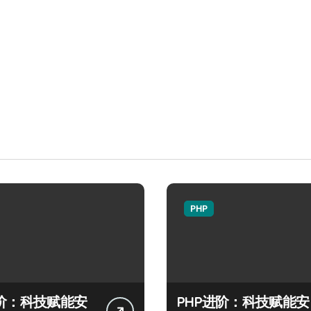
PHP
进阶：科技赋能安
PHP进阶：科技赋能安