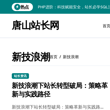
跳
热点
PHP进阶：科技赋能安全，站长必学SQ
转
到
PHP进阶：科技赋能安全，站长必学防注
内
唐山站长网
容
首
PHP进阶秘籍：自动化运维视角下的安全
PHP进阶：科技赋能，深度解码安全防注
云安全护航传媒数据新趋势
新技浪潮
数据驱动，科技赋能无障碍传媒革新
首页
新技浪潮
VR跨界融合新趋势：站长资源全攻略
数据驱动传媒革新：Android站长资讯全
站长资讯
新技浪潮下站长转型破局：策略革
云计算弹性架构：智能资源调配揭秘
新与实践路径
PHP进阶：机器学习赋能安全策略，智防
新技浪潮下站长转型破局：策略革新与实践路…