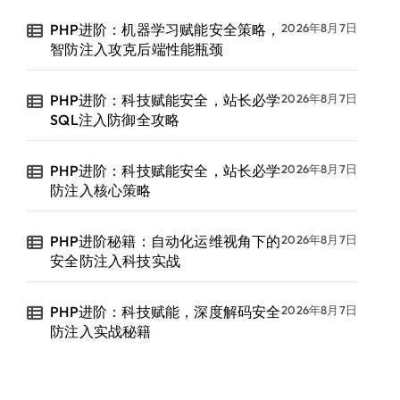
PHP进阶：机器学习赋能安全策略，
2026年8月7日
智防注入攻克后端性能瓶颈
PHP进阶：科技赋能安全，站长必学
2026年8月7日
SQL注入防御全攻略
PHP进阶：科技赋能安全，站长必学
2026年8月7日
防注入核心策略
PHP进阶秘籍：自动化运维视角下的
2026年8月7日
安全防注入科技实战
PHP进阶：科技赋能，深度解码安全
2026年8月7日
防注入实战秘籍