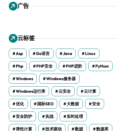
广告
云标签
Asp
Go语言
Java
Linux
Php
PHP安全
PHP进阶
Python
Windows
Windows服务器
Windows运行库
云安全
云计算
优化
国际SEO
大数据
安全
安全防护
实战
实时处理
弹性计算
技术驱动
数据
数据库