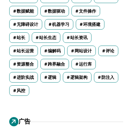
数据赋能
数据驱动
文件操作
无障碍设计
机器学习
环境搭建
站长
站长生态
站长资讯
站长运营
编解码
网站设计
评论
资源整合
跨界融合
运行库
进阶实战
逻辑
逻辑架构
防注入
风控
广告