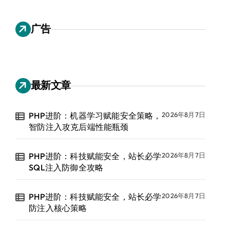
广告
最新文章
PHP进阶：机器学习赋能安全策略，
2026年8月7日
智防注入攻克后端性能瓶颈
PHP进阶：科技赋能安全，站长必学
2026年8月7日
SQL注入防御全攻略
PHP进阶：科技赋能安全，站长必学
2026年8月7日
防注入核心策略