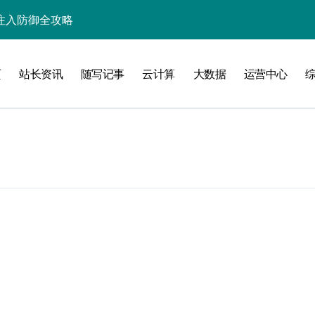
L注入防御全攻略
入核心策略
页
站长资讯
随写记事
云计算
大数据
运营中心
防注入科技实战
入实战秘籍
攻略
注入攻克后端性能瓶颈