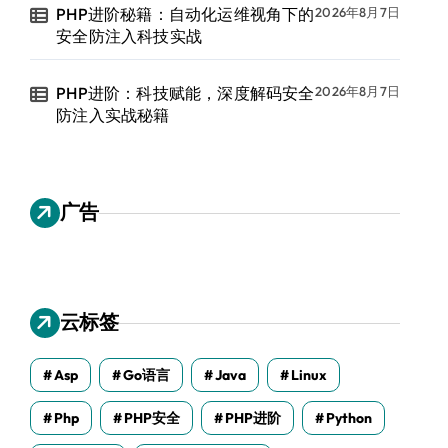
PHP进阶秘籍：自动化运维视角下的
2026年8月7日
安全防注入科技实战
PHP进阶：科技赋能，深度解码安全
2026年8月7日
防注入实战秘籍
广告
云标签
Asp
Go语言
Java
Linux
Php
PHP安全
PHP进阶
Python