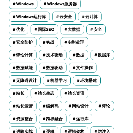
Windows
Windows服务器
Windows运行库
云安全
云计算
优化
国际SEO
大数据
安全
安全防护
实战
实时处理
弹性计算
技术驱动
数据
数据库
数据赋能
数据驱动
文件操作
无障碍设计
机器学习
环境搭建
站长
站长生态
站长资讯
站长运营
编解码
网站设计
评论
资源整合
跨界融合
运行库
进阶实战
逻辑
逻辑架构
防注入