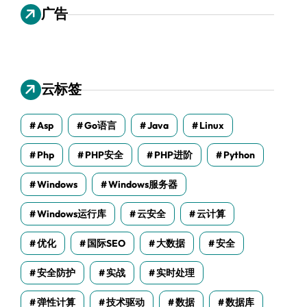
广告
云标签
Asp
Go语言
Java
Linux
Php
PHP安全
PHP进阶
Python
Windows
Windows服务器
Windows运行库
云安全
云计算
优化
国际SEO
大数据
安全
安全防护
实战
实时处理
弹性计算
技术驱动
数据
数据库