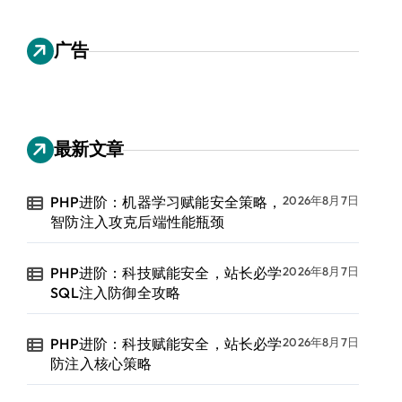
广告
最新文章
PHP进阶：机器学习赋能安全策略，
2026年8月7日
智防注入攻克后端性能瓶颈
PHP进阶：科技赋能安全，站长必学
2026年8月7日
SQL注入防御全攻略
PHP进阶：科技赋能安全，站长必学
2026年8月7日
防注入核心策略