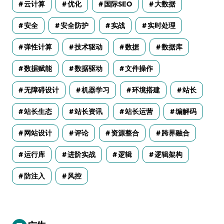
云计算
优化
国际SEO
大数据
安全
安全防护
实战
实时处理
弹性计算
技术驱动
数据
数据库
数据赋能
数据驱动
文件操作
无障碍设计
机器学习
环境搭建
站长
站长生态
站长资讯
站长运营
编解码
网站设计
评论
资源整合
跨界融合
运行库
进阶实战
逻辑
逻辑架构
防注入
风控