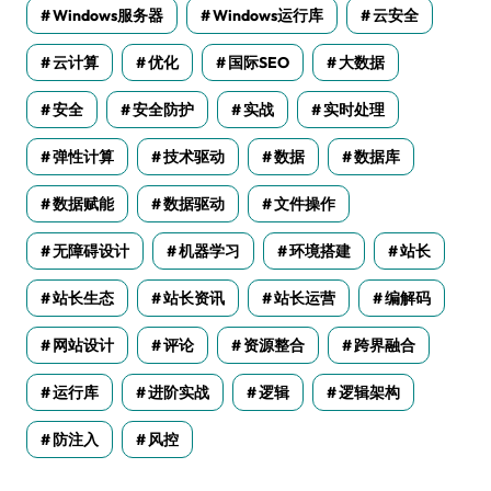
Windows服务器
Windows运行库
云安全
云计算
优化
国际SEO
大数据
安全
安全防护
实战
实时处理
弹性计算
技术驱动
数据
数据库
数据赋能
数据驱动
文件操作
无障碍设计
机器学习
环境搭建
站长
站长生态
站长资讯
站长运营
编解码
网站设计
评论
资源整合
跨界融合
运行库
进阶实战
逻辑
逻辑架构
防注入
风控