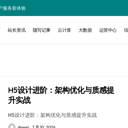
户服务新体验
处理引领数据流新纪元
页
站长资讯
随写记事
云计算
大数据
运营中心
据秒级决策响应
大数据处理新科技
动数据处理效能跃升
数据科技新飞跃
控信息流
体大数据处理革新
H5设计进阶：架构优化与质感提
升实战
技驱动的性能优化术
现飞跃增长
H5设计进阶：架构优化与质感提升实战
dawei
7 月 10, 2026