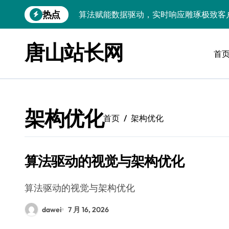
跳
热点
算法赋能数据驱动，实时响应雕琢极致客
转
到
技术护航：Android大数据引擎，实时
内
唐山站长网
容
首
技术赋能：科技筑基实时引擎，智驱大数
技术破局：实时引擎赋能数据洪流，重塑
大数据架构下实时引擎优化：技术革新驱
架构优化
技术赋能：实时数据处理引擎驱动企业大
首页
架构优化
大数据赋能运维：实时处理提效，精准调
算法驱动的视觉与架构优化
技术赋能：构建高效实时引擎，驱动多媒
Go语言赋能大数据：实时引擎构建与科
算法驱动的视觉与架构优化
数据引擎科技赋能：实时处理驱动效能实
dawei
7 月 16, 2026