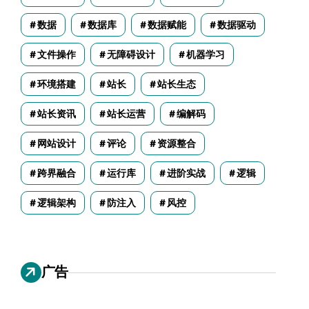
数据
数据库
数据赋能
数据驱动
文件操作
无障碍设计
机器学习
环境搭建
站长
站长生态
站长资讯
站长运营
编解码
网站设计
评论
资源整合
跨界融合
运行库
进阶实战
逻辑
逻辑架构
防注入
风控
广告