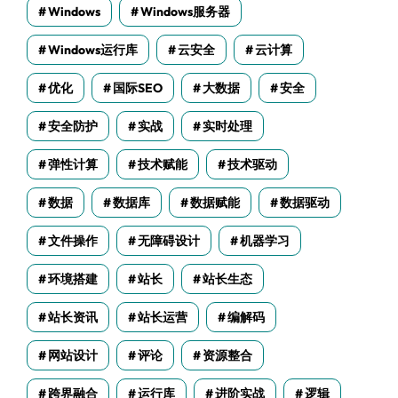
Windows
Windows服务器
Windows运行库
云安全
云计算
优化
国际SEO
大数据
安全
安全防护
实战
实时处理
弹性计算
技术赋能
技术驱动
数据
数据库
数据赋能
数据驱动
文件操作
无障碍设计
机器学习
环境搭建
站长
站长生态
站长资讯
站长运营
编解码
网站设计
评论
资源整合
跨界融合
运行库
进阶实战
逻辑