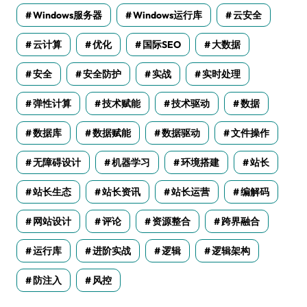
Windows服务器
Windows运行库
云安全
云计算
优化
国际SEO
大数据
安全
安全防护
实战
实时处理
弹性计算
技术赋能
技术驱动
数据
数据库
数据赋能
数据驱动
文件操作
无障碍设计
机器学习
环境搭建
站长
站长生态
站长资讯
站长运营
编解码
网站设计
评论
资源整合
跨界融合
运行库
进阶实战
逻辑
逻辑架构
防注入
风控