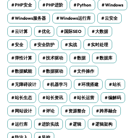
PHP安全
PHP进阶
Python
Windows
Windows服务器
Windows运行库
云安全
云计算
优化
国际SEO
大数据
安全
安全防护
实战
实时处理
弹性计算
技术驱动
数据
数据库
数据赋能
数据驱动
文件操作
无障碍设计
机器学习
环境搭建
站长
站长生态
站长资讯
站长运营
编解码
网站设计
评论
资源整合
跨界融合
运行库
进阶实战
逻辑
逻辑架构
防注入
风控