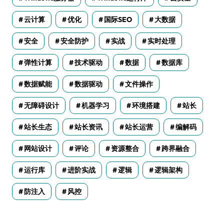
云计算
优化
国际SEO
大数据
安全
安全防护
实战
实时处理
弹性计算
技术驱动
数据
数据库
数据赋能
数据驱动
文件操作
无障碍设计
机器学习
环境搭建
站长
站长生态
站长资讯
站长运营
编解码
网站设计
评论
资源整合
跨界融合
运行库
进阶实战
逻辑
逻辑架构
防注入
风控