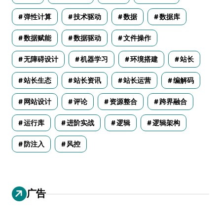
弹性计算
技术驱动
数据
数据库
数据赋能
数据驱动
文件操作
无障碍设计
机器学习
环境搭建
站长
站长生态
站长资讯
站长运营
编解码
网站设计
评论
资源整合
跨界融合
运行库
进阶实战
逻辑
逻辑架构
防注入
风控
广告