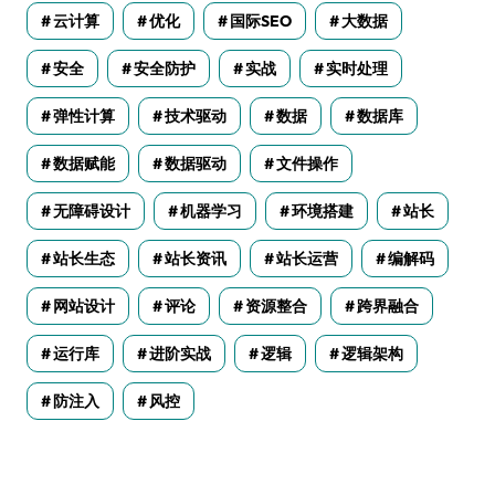
云计算
优化
国际SEO
大数据
安全
安全防护
实战
实时处理
弹性计算
技术驱动
数据
数据库
数据赋能
数据驱动
文件操作
无障碍设计
机器学习
环境搭建
站长
站长生态
站长资讯
站长运营
编解码
网站设计
评论
资源整合
跨界融合
运行库
进阶实战
逻辑
逻辑架构
防注入
风控