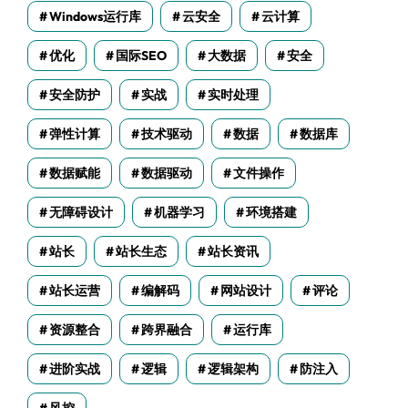
Windows运行库
云安全
云计算
优化
国际SEO
大数据
安全
安全防护
实战
实时处理
弹性计算
技术驱动
数据
数据库
数据赋能
数据驱动
文件操作
无障碍设计
机器学习
环境搭建
站长
站长生态
站长资讯
站长运营
编解码
网站设计
评论
资源整合
跨界融合
运行库
进阶实战
逻辑
逻辑架构
防注入