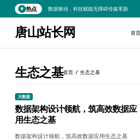
跳
热点
数据驱动，科技赋能无障碍传媒革新
转
到
VR跨界融合新趋势：站长资源全攻略
内
唐山站长网
容
首
数据驱动传媒革新：Android站长资讯全
云计算弹性架构：智能资源调配揭秘
数据驱动传媒革新：交互优化实战解析
生态之基
弹性计算架构下云客户端优化实践
首页
生态之基
数据驱动下的传媒生态量子跃迁
评论区掘金：技术站长内核提炼术
大数据
数据架构设计领航，筑高效数据应
数据驱动创新：科技赋能传媒增长
用生态之基
云安全护航传媒数据新趋势
数据架构设计领航，筑高效数据应用生态之基