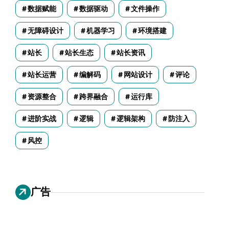
数据赋能
数据驱动
文件操作
无障碍设计
机器学习
环境搭建
站长
站长生态
站长资讯
站长运营
编解码
网站设计
评论
资源整合
跨界融合
运行库
进阶实战
逻辑
逻辑架构
防注入
风控
广告