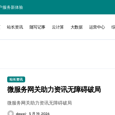
户服务新体验
处理引领数据流新纪元
页
站长资讯
随写记事
云计算
大数据
运营中心
据秒级决策响应
大数据处理新科技
动数据处理效能跃升
数据科技新飞跃
控信息流
体大数据处理革新
站长资讯
微服务网关助力资讯无障碍破局
技驱动的性能优化术
现飞跃增长
微服务网关助力资讯无障碍破局
dawei
5 月 19, 2026