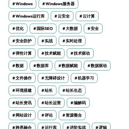
Windows
Windows服务器
Windows运行库
云安全
云计算
优化
国际SEO
大数据
安全
安全防护
实战
实时处理
弹性计算
技术赋能
技术驱动
数据
数据库
数据赋能
数据驱动
文件操作
无障碍设计
机器学习
环境搭建
站长
站长生态
站长资讯
站长运营
编解码
网站设计
评论
资源整合
跨界融合
运行库
进阶实战
逻辑