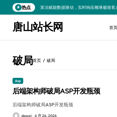
跳
热点
算法赋能数据驱动，实时响应雕琢极致客
转
到
技术护航：Android大数据引擎，实时
内
唐山站长网
容
首
技术赋能：科技筑基实时引擎，智驱大数
技术破局：实时引擎赋能数据洪流，重塑
大数据架构下实时引擎优化：技术革新驱
破局
技术赋能：实时数据处理引擎驱动企业大
首页
破局
大数据赋能运维：实时处理提效，精准调
技术赋能：构建高效实时引擎，驱动多媒
Asp
后端架构师破局ASP开发瓶颈
Go语言赋能大数据：实时引擎构建与科
数据引擎科技赋能：实时处理驱动效能实
后端架构师破局ASP开发瓶颈
dawei
6 月 26, 2026