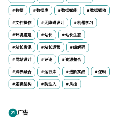
数据
数据库
数据赋能
数据驱动
文件操作
无障碍设计
机器学习
环境搭建
站长
站长生态
站长资讯
站长运营
编解码
网站设计
评论
资源整合
跨界融合
运行库
进阶实战
逻辑
逻辑架构
防注入
风控
广告