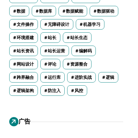
数据
数据库
数据赋能
数据驱动
文件操作
无障碍设计
机器学习
环境搭建
站长
站长生态
站长资讯
站长运营
编解码
网站设计
评论
资源整合
跨界融合
运行库
进阶实战
逻辑
逻辑架构
防注入
风控
广告