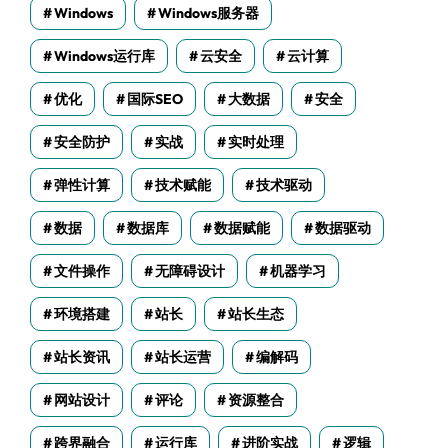
Windows
Windows服务器
Windows运行库
云安全
云计算
优化
国际SEO
大数据
安全
安全防护
实战
实时处理
弹性计算
技术赋能
技术驱动
数据
数据库
数据赋能
数据驱动
文件操作
无障碍设计
机器学习
环境搭建
站长
站长生态
站长资讯
站长运营
编解码
网站设计
评论
资源整合
跨界融合
运行库
进阶实战
逻辑