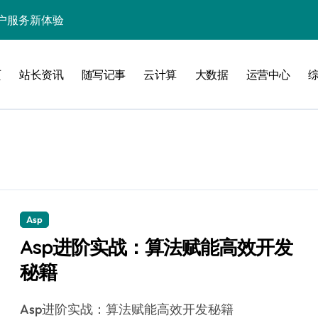
户服务新体验
处理引领数据流新纪元
页
站长资讯
随写记事
云计算
大数据
运营中心
据秒级决策响应
大数据处理新科技
动数据处理效能跃升
数据科技新飞跃
控信息流
体大数据处理革新
Asp
Asp进阶实战：算法赋能高效开发
技驱动的性能优化术
秘籍
现飞跃增长
Asp进阶实战：算法赋能高效开发秘籍