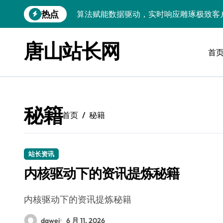
跳
热点
算法赋能数据驱动，实时响应雕琢极致客
转
到
技术护航：Android大数据引擎，实时
内
唐山站长网
容
首
技术赋能：科技筑基实时引擎，智驱大数
技术破局：实时引擎赋能数据洪流，重塑
大数据架构下实时引擎优化：技术革新驱
秘籍
技术赋能：实时数据处理引擎驱动企业大
首页
秘籍
大数据赋能运维：实时处理提效，精准调
技术赋能：构建高效实时引擎，驱动多媒
站长资讯
内核驱动下的资讯提炼秘籍
Go语言赋能大数据：实时引擎构建与科
数据引擎科技赋能：实时处理驱动效能实
内核驱动下的资讯提炼秘籍
dawei
6 月 11, 2026