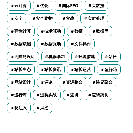
云计算
优化
国际SEO
大数据
安全
安全防护
实战
实时处理
弹性计算
技术驱动
数据
数据库
数据赋能
数据驱动
文件操作
无障碍设计
机器学习
环境搭建
站长
站长生态
站长资讯
站长运营
编解码
网站设计
评论
资源整合
跨界融合
运行库
进阶实战
逻辑
逻辑架构
防注入
风控