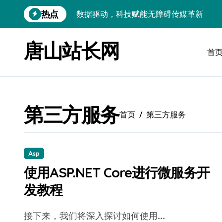
跳
热点
数据驱动，科技赋能无障碍传媒革新
转
到
VR跨界融合新趋势：站长资源全攻略
内
唐山站长网
容
首
数据驱动传媒革新：Android站长资讯全
云计算弹性架构：智能资源调配揭秘
数据驱动传媒革新：交互优化实战解析
第三方服务
弹性计算架构下云客户端优化实践
首页
第三方服务
数据驱动下的传媒生态量子跃迁
评论区掘金：技术站长内核提炼术
Asp
使用ASP.NET Core进行微服务开
数据驱动创新：科技赋能传媒增长
发教程
云安全护航传媒数据新趋势
接下来，我们将深入探讨如何使用...