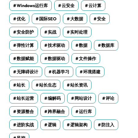
Windows运行库
云安全
云计算
优化
国际SEO
大数据
安全
安全防护
实战
实时处理
弹性计算
技术驱动
数据
数据库
数据赋能
数据驱动
文件操作
无障碍设计
机器学习
环境搭建
站长
站长生态
站长资讯
站长运营
编解码
网站设计
评论
资源整合
跨界融合
运行库
进阶实战
逻辑
逻辑架构
防注入