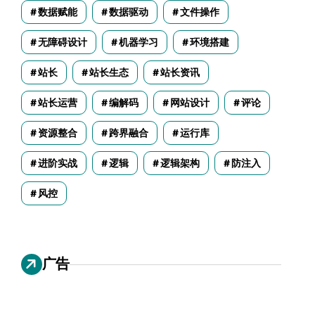
数据赋能
数据驱动
文件操作
无障碍设计
机器学习
环境搭建
站长
站长生态
站长资讯
站长运营
编解码
网站设计
评论
资源整合
跨界融合
运行库
进阶实战
逻辑
逻辑架构
防注入
风控
广告