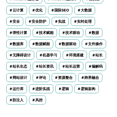
云计算
优化
国际SEO
大数据
安全
安全防护
实战
实时处理
弹性计算
技术赋能
技术驱动
数据
数据库
数据赋能
数据驱动
文件操作
无障碍设计
机器学习
环境搭建
站长
站长生态
站长资讯
站长运营
编解码
网站设计
评论
资源整合
跨界融合
运行库
进阶实战
逻辑
逻辑架构
防注入
风控