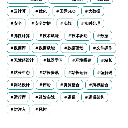
云计算
优化
国际SEO
大数据
安全
安全防护
实战
实时处理
弹性计算
技术赋能
技术驱动
数据
数据库
数据赋能
数据驱动
文件操作
无障碍设计
机器学习
环境搭建
站长
站长生态
站长资讯
站长运营
编解码
网站设计
评论
资源整合
跨界融合
运行库
进阶实战
逻辑
逻辑架构
防注入
风控