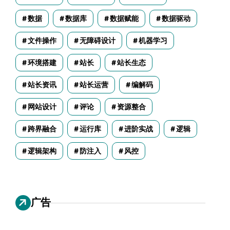
数据
数据库
数据赋能
数据驱动
文件操作
无障碍设计
机器学习
环境搭建
站长
站长生态
站长资讯
站长运营
编解码
网站设计
评论
资源整合
跨界融合
运行库
进阶实战
逻辑
逻辑架构
防注入
风控
广告