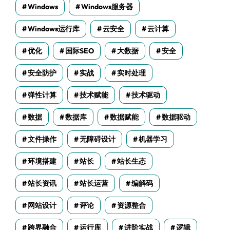
Windows
Windows服务器
Windows运行库
云安全
云计算
优化
国际SEO
大数据
安全
安全防护
实战
实时处理
弹性计算
技术赋能
技术驱动
数据
数据库
数据赋能
数据驱动
文件操作
无障碍设计
机器学习
环境搭建
站长
站长生态
站长资讯
站长运营
编解码
网站设计
评论
资源整合
跨界融合
运行库
进阶实战
逻辑