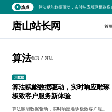
跳
热点
算法赋能数据驱动，实时响应雕琢极致客
转
到
技术护航：Android大数据引擎，实时
内
唐山站长网
容
首
技术赋能：科技筑基实时引擎，智驱大数
技术破局：实时引擎赋能数据洪流，重塑
大数据架构下实时引擎优化：技术革新驱
算法
技术赋能：实时数据处理引擎驱动企业大
首页
算法
大数据赋能运维：实时处理提效，精准调
技术赋能：构建高效实时引擎，驱动多媒
大数据
算法赋能数据驱动，实时响应雕琢
Go语言赋能大数据：实时引擎构建与科
极致客户服务新体验
数据引擎科技赋能：实时处理驱动效能实
算法赋能数据驱动，实时响应雕琢极致客户服…