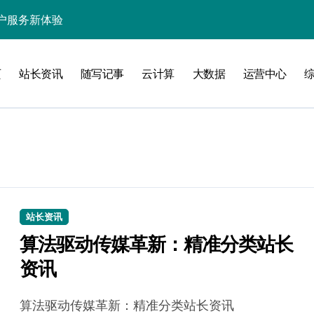
户服务新体验
处理引领数据流新纪元
页
站长资讯
随写记事
云计算
大数据
运营中心
据秒级决策响应
大数据处理新科技
动数据处理效能跃升
数据科技新飞跃
控信息流
体大数据处理革新
站长资讯
算法驱动传媒革新：精准分类站长
技驱动的性能优化术
资讯
现飞跃增长
算法驱动传媒革新：精准分类站长资讯