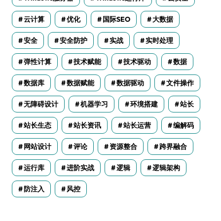
云计算
优化
国际SEO
大数据
安全
安全防护
实战
实时处理
弹性计算
技术赋能
技术驱动
数据
数据库
数据赋能
数据驱动
文件操作
无障碍设计
机器学习
环境搭建
站长
站长生态
站长资讯
站长运营
编解码
网站设计
评论
资源整合
跨界融合
运行库
进阶实战
逻辑
逻辑架构
防注入
风控