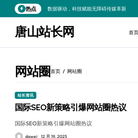
跳
热点
数据驱动，科技赋能无障碍传媒革新
转
到
VR跨界融合新趋势：站长资源全攻略
内
唐山站长网
容
首
数据驱动传媒革新：Android站长资讯全
云计算弹性架构：智能资源调配揭秘
数据驱动传媒革新：交互优化实战解析
网站圈
弹性计算架构下云客户端优化实践
首页
网站圈
数据驱动下的传媒生态量子跃迁
评论区掘金：技术站长内核提炼术
站长资讯
国际SEO新策略引爆网站圈热议
数据驱动创新：科技赋能传媒增长
云安全护航传媒数据新趋势
国际SEO新策略引爆网站圈热议
dawei
12 月 19, 2025