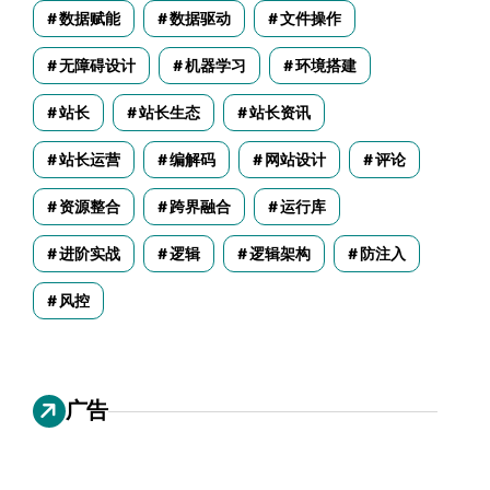
数据赋能
数据驱动
文件操作
无障碍设计
机器学习
环境搭建
站长
站长生态
站长资讯
站长运营
编解码
网站设计
评论
资源整合
跨界融合
运行库
进阶实战
逻辑
逻辑架构
防注入
风控
广告