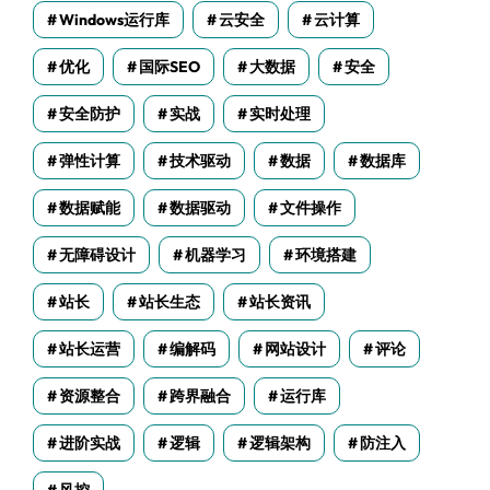
Windows运行库
云安全
云计算
优化
国际SEO
大数据
安全
安全防护
实战
实时处理
弹性计算
技术驱动
数据
数据库
数据赋能
数据驱动
文件操作
无障碍设计
机器学习
环境搭建
站长
站长生态
站长资讯
站长运营
编解码
网站设计
评论
资源整合
跨界融合
运行库
进阶实战
逻辑
逻辑架构
防注入