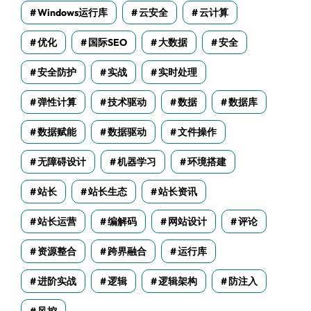
Windows运行库
云安全
云计算
优化
国际SEO
大数据
安全
安全防护
实战
实时处理
弹性计算
技术驱动
数据
数据库
数据赋能
数据驱动
文件操作
无障碍设计
机器学习
环境搭建
站长
站长生态
站长资讯
站长运营
编解码
网站设计
评论
资源整合
跨界融合
运行库
进阶实战
逻辑
逻辑架构
防注入