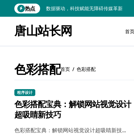
跳
热点
数据驱动，科技赋能无障碍传媒革新
转
到
VR跨界融合新趋势：站长资源全攻略
内
唐山站长网
容
首
数据驱动传媒革新：Android站长资讯全
云计算弹性架构：智能资源调配揭秘
数据驱动传媒革新：交互优化实战解析
色彩搭配
弹性计算架构下云客户端优化实践
首页
色彩搭配
数据驱动下的传媒生态量子跃迁
评论区掘金：技术站长内核提炼术
程序设计
色彩搭配宝典：解锁网站视觉设计
数据驱动创新：科技赋能传媒增长
超吸睛新技巧
云安全护航传媒数据新趋势
色彩搭配宝典：解锁网站视觉设计超吸睛新技…