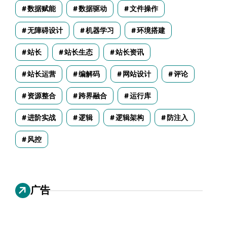
数据赋能
数据驱动
文件操作
无障碍设计
机器学习
环境搭建
站长
站长生态
站长资讯
站长运营
编解码
网站设计
评论
资源整合
跨界融合
运行库
进阶实战
逻辑
逻辑架构
防注入
风控
广告