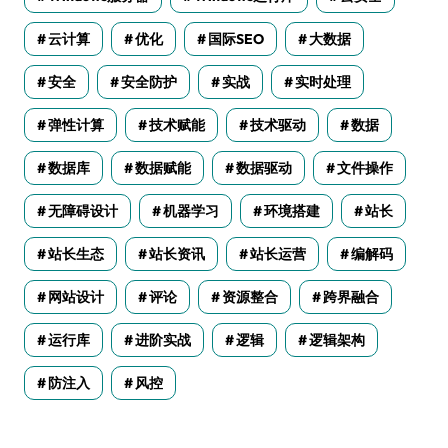
云计算
优化
国际SEO
大数据
安全
安全防护
实战
实时处理
弹性计算
技术赋能
技术驱动
数据
数据库
数据赋能
数据驱动
文件操作
无障碍设计
机器学习
环境搭建
站长
站长生态
站长资讯
站长运营
编解码
网站设计
评论
资源整合
跨界融合
运行库
进阶实战
逻辑
逻辑架构
防注入
风控