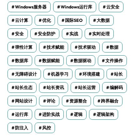
Windows服务器
Windows运行库
云安全
云计算
优化
国际SEO
大数据
安全
安全防护
实战
实时处理
弹性计算
技术赋能
技术驱动
数据
数据库
数据赋能
数据驱动
文件操作
无障碍设计
机器学习
环境搭建
站长
站长生态
站长资讯
站长运营
编解码
网站设计
评论
资源整合
跨界融合
运行库
进阶实战
逻辑
逻辑架构
防注入
风控