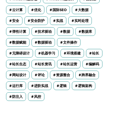
云计算
优化
国际SEO
大数据
安全
安全防护
实战
实时处理
弹性计算
技术驱动
数据
数据库
数据赋能
数据驱动
文件操作
无障碍设计
机器学习
环境搭建
站长
站长生态
站长资讯
站长运营
编解码
网站设计
评论
资源整合
跨界融合
运行库
进阶实战
逻辑
逻辑架构
防注入
风控