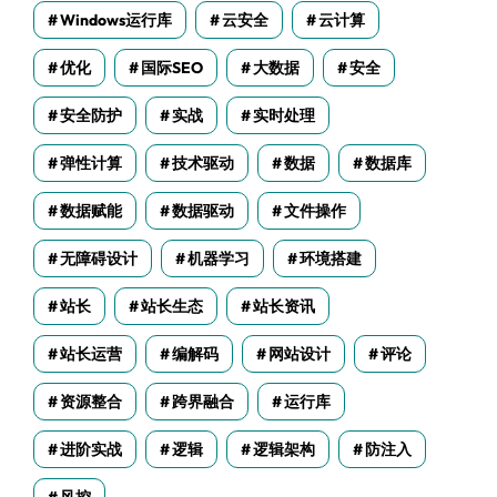
Windows运行库
云安全
云计算
优化
国际SEO
大数据
安全
安全防护
实战
实时处理
弹性计算
技术驱动
数据
数据库
数据赋能
数据驱动
文件操作
无障碍设计
机器学习
环境搭建
站长
站长生态
站长资讯
站长运营
编解码
网站设计
评论
资源整合
跨界融合
运行库
进阶实战
逻辑
逻辑架构
防注入