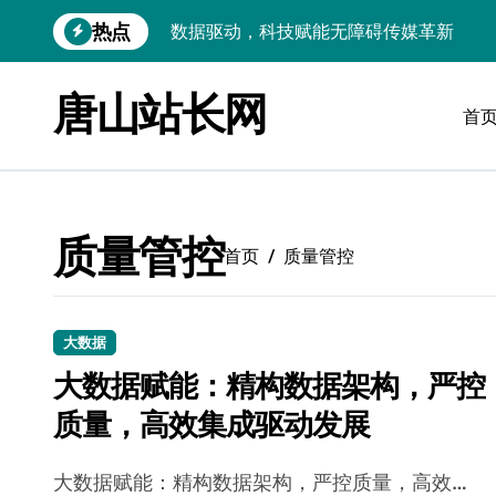
跳
热点
数据驱动，科技赋能无障碍传媒革新
转
到
VR跨界融合新趋势：站长资源全攻略
内
唐山站长网
容
首
数据驱动传媒革新：Android站长资讯全
云计算弹性架构：智能资源调配揭秘
数据驱动传媒革新：交互优化实战解析
质量管控
弹性计算架构下云客户端优化实践
首页
质量管控
数据驱动下的传媒生态量子跃迁
评论区掘金：技术站长内核提炼术
大数据
大数据赋能：精构数据架构，严控
数据驱动创新：科技赋能传媒增长
质量，高效集成驱动发展
云安全护航传媒数据新趋势
大数据赋能：精构数据架构，严控质量，高效…