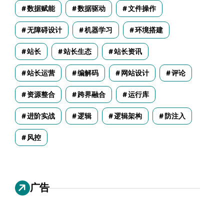
数据赋能
数据驱动
文件操作
无障碍设计
机器学习
环境搭建
站长
站长生态
站长资讯
站长运营
编解码
网站设计
评论
资源整合
跨界融合
运行库
进阶实战
逻辑
逻辑架构
防注入
风控
广告