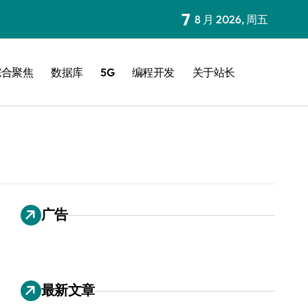
7
8 月 2026, 周五
综合聚焦
数据库
5G
编程开发
关于站长
广告
最新文章