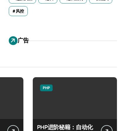
风控
广告
PHP
PHP进阶秘籍：自动化