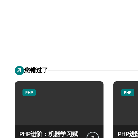
您错过了
PHP
PHP
PHP进阶：机器学习赋
PHP