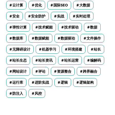
云计算
优化
国际SEO
大数据
安全
安全防护
实战
实时处理
弹性计算
技术赋能
技术驱动
数据
数据库
数据赋能
数据驱动
文件操作
无障碍设计
机器学习
环境搭建
站长
站长生态
站长资讯
站长运营
编解码
网站设计
评论
资源整合
跨界融合
运行库
进阶实战
逻辑
逻辑架构
防注入
风控