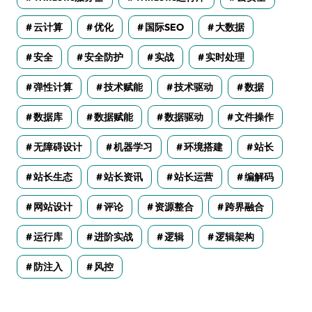
云计算
优化
国际SEO
大数据
安全
安全防护
实战
实时处理
弹性计算
技术赋能
技术驱动
数据
数据库
数据赋能
数据驱动
文件操作
无障碍设计
机器学习
环境搭建
站长
站长生态
站长资讯
站长运营
编解码
网站设计
评论
资源整合
跨界融合
运行库
进阶实战
逻辑
逻辑架构
防注入
风控