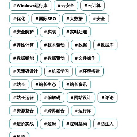
Windows运行库
云安全
云计算
优化
国际SEO
大数据
安全
安全防护
实战
实时处理
弹性计算
技术驱动
数据
数据库
数据赋能
数据驱动
文件操作
无障碍设计
机器学习
环境搭建
站长
站长生态
站长资讯
站长运营
编解码
网站设计
评论
资源整合
跨界融合
运行库
进阶实战
逻辑
逻辑架构
防注入