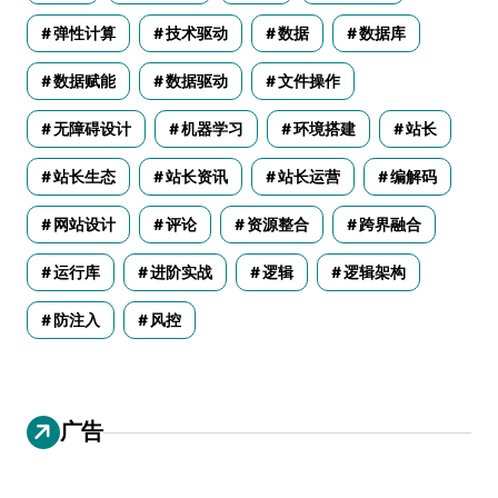
弹性计算
技术驱动
数据
数据库
数据赋能
数据驱动
文件操作
无障碍设计
机器学习
环境搭建
站长
站长生态
站长资讯
站长运营
编解码
网站设计
评论
资源整合
跨界融合
运行库
进阶实战
逻辑
逻辑架构
防注入
风控
广告