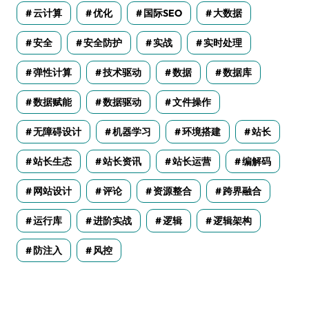
云计算
优化
国际SEO
大数据
安全
安全防护
实战
实时处理
弹性计算
技术驱动
数据
数据库
数据赋能
数据驱动
文件操作
无障碍设计
机器学习
环境搭建
站长
站长生态
站长资讯
站长运营
编解码
网站设计
评论
资源整合
跨界融合
运行库
进阶实战
逻辑
逻辑架构
防注入
风控