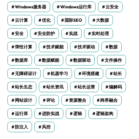
Windows服务器
Windows运行库
云安全
云计算
优化
国际SEO
大数据
安全
安全防护
实战
实时处理
弹性计算
技术赋能
技术驱动
数据
数据库
数据赋能
数据驱动
文件操作
无障碍设计
机器学习
环境搭建
站长
站长生态
站长资讯
站长运营
编解码
网站设计
评论
资源整合
跨界融合
运行库
进阶实战
逻辑
逻辑架构
防注入
风控