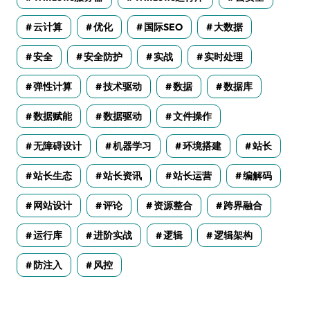
云计算
优化
国际SEO
大数据
安全
安全防护
实战
实时处理
弹性计算
技术驱动
数据
数据库
数据赋能
数据驱动
文件操作
无障碍设计
机器学习
环境搭建
站长
站长生态
站长资讯
站长运营
编解码
网站设计
评论
资源整合
跨界融合
运行库
进阶实战
逻辑
逻辑架构
防注入
风控