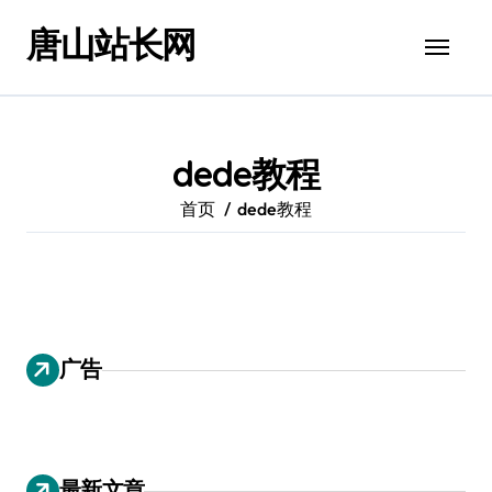
跳
唐山站长网
转
到
内
容
dede教程
首页
dede教程
广告
最新文章