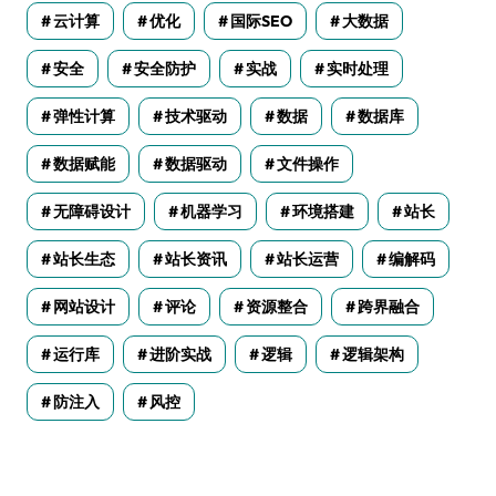
云计算
优化
国际SEO
大数据
安全
安全防护
实战
实时处理
弹性计算
技术驱动
数据
数据库
数据赋能
数据驱动
文件操作
无障碍设计
机器学习
环境搭建
站长
站长生态
站长资讯
站长运营
编解码
网站设计
评论
资源整合
跨界融合
运行库
进阶实战
逻辑
逻辑架构
防注入
风控